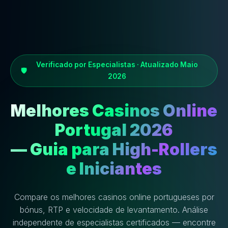
Verificado por Especialistas · Atualizado Maio
🛡️
2026
Melhores Casinos Online
Portugal 2026
— Guia para High-Rollers
e Iniciantes
Compare os melhores casinos online portugueses por
bónus, RTP e velocidade de levantamento. Análise
independente de especialistas certificados — encontre